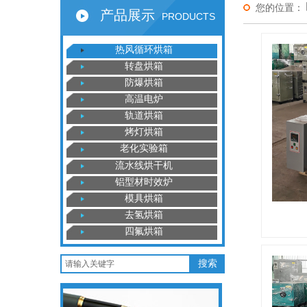
您的位置：
产品展示
PRODUCTS
热风循环烘箱
转盘烘箱
防爆烘箱
高温电炉
轨道烘箱
烤灯烘箱
老化实验箱
流水线烘干机
铝型材时效炉
模具烘箱
去氢烘箱
四氟烘箱
搜索